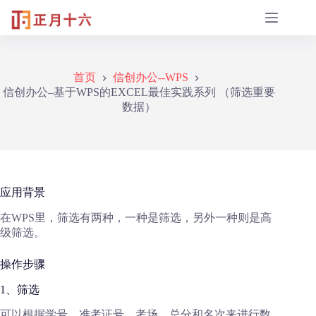
跳
过
内
容
首页
信创办公--WPS
信创办公–基于WPS的EXCEL最佳实践系列 （筛选重要
数据）
应用背景
在WPS里，筛选有两种，一种是筛选，另外一种则是高
级筛选。
操作步骤
1、筛选
可以根据学号、准考证号、考场、总分和名次来进行数