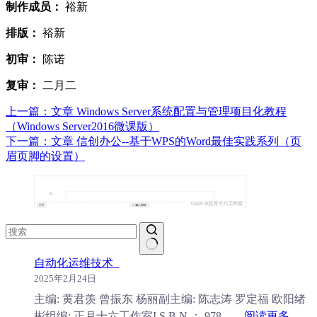
制作成员：
裕新
排版：
裕新
初审：
陈诺
复审：
二月二
上一篇：
文章
Windows Server系统配置与管理项目化教程
（Windows Server2016微课版）
下一篇：
文章
信创办公--基于WPS的Word最佳实践系列（页
眉页脚的设置）
无
自动化运维技术
结
2025年2月24日
果
主编: 黄君羡 曾振东 杨丽副主编: 陈志涛 罗定福 欧阳绪
：
彬组编: 正月十六工作室I S B N ： 978……
阅读更多