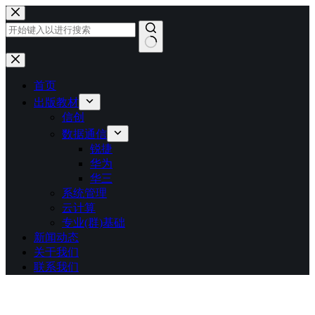
跳
至
内
容
无
结
首页
果
出版教材
信创
数据通信
锐捷
华为
华三
系统管理
云计算
专业(群)基础
新闻动态
关于我们
联系我们