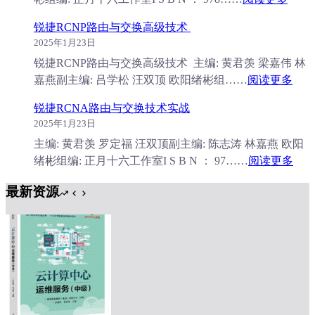
自
锐捷RCNP路由与交换高级技术
动
2025年1月23日
化
锐捷RCNP路由与交换高级技术 主编: 黄君羡 梁嘉伟 林
运
：
嘉燕副主编: 吕学松 汪双顶 欧阳绪彬组……
阅读更多
维
锐
技
锐捷RCNA路由与交换技术实战
捷
术
2025年1月23日
RCN
主编: 黄君羡 罗定福 汪双顶副主编: 陈志涛 林嘉燕 欧阳
路
：
绪彬组编: 正月十六工作室I S B N ： 97……
阅读更多
由
锐
与
最新资源
捷
交
RC
换
路
高
由
级
与
技
交
术
换
技